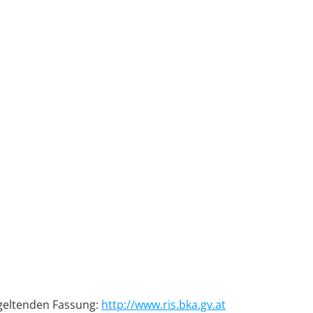
 geltenden Fassung:
http://www.ris.bka.gv.at