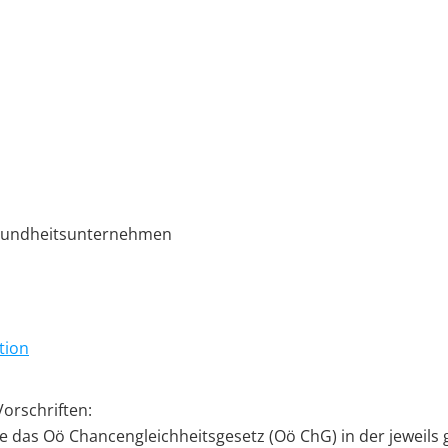
esundheitsunternehmen
ation
orschriften:
e das Oö Chancengleichheitsgesetz (Oö ChG) in der jeweils