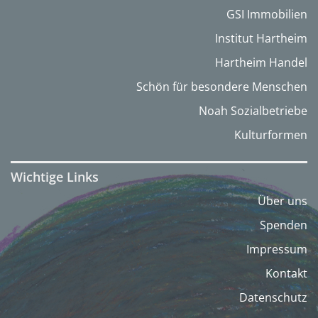
GSI Immobilien
Institut Hartheim
Hartheim Handel
Schön für besondere Menschen
Noah Sozialbetriebe
Kulturformen
Wichtige Links
Über uns
Spenden
Impressum
Kontakt
Datenschutz