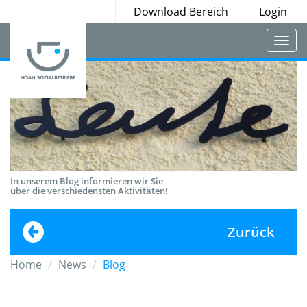
Download Bereich
Login
Togg
navi
In unserem Blog informieren wir Sie
über die verschiedensten Aktivitäten!
Zurück
Home
News
Blog