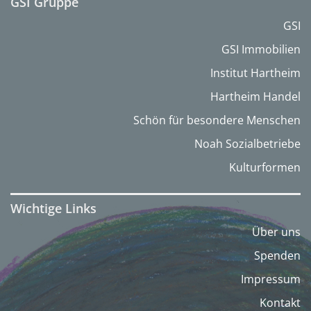
GSI Gruppe
GSI
GSI Immobilien
Institut Hartheim
Hartheim Handel
Schön für besondere Menschen
Noah Sozialbetriebe
Kulturformen
Wichtige Links
Über uns
Spenden
Impressum
Kontakt