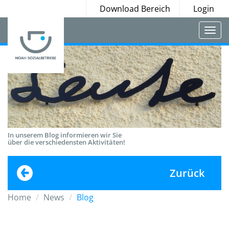
Download Bereich
Login
Togg
navi
In unserem Blog informieren wir Sie
über die verschiedensten Aktivitäten!
Zurück
Home
News
Blog