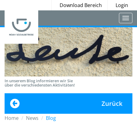
Download Bereich
Login
Togg
navi
In unserem Blog informieren wir Sie
über die verschiedensten Aktivitäten!
Zurück
Home
News
Blog