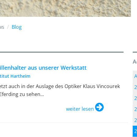
ws
Blog
A
illenhalter aus unserer Werkstatt
A
stitut Hartheim
.jetzt auch in der Auslage des Optiker Klaus Vincourek
2
 Eferding zu sehen...
2
weiter lesen
2
2
2