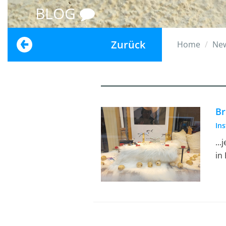
BLOG
Zurück
Home
Ne
Br
In
..
in