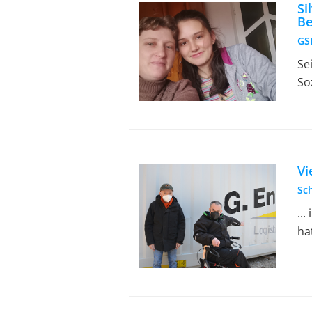
Si
Be
GSI
Se
So
Vi
Sc
..
ha