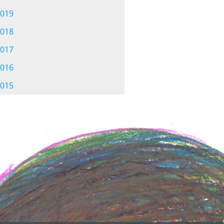
019
018
017
016
015