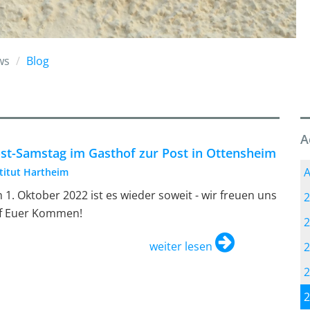
ws
Blog
A
st-Samstag im Gasthof zur Post in Ottensheim
A
stitut Hartheim
 1. Oktober 2022 ist es wieder soweit - wir freuen uns
2
f Euer Kommen!
2
weiter lesen
2
2
2