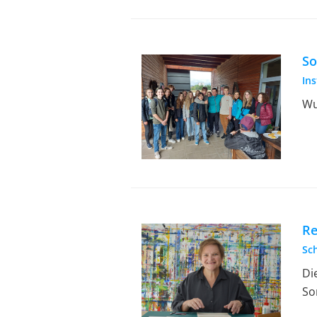
So
In
Wu
Re
Sc
Di
So