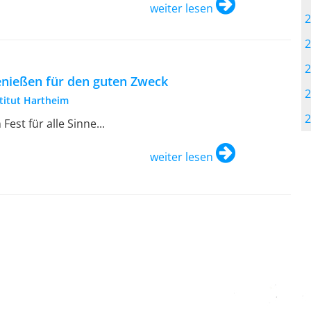
weiter lesen
2
2
2
nießen für den guten Zweck
2
stitut Hartheim
2
 Fest für alle Sinne...
weiter lesen