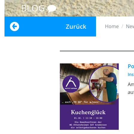
BLOG
Zurück
Home
Ne
Po
In
Am
au