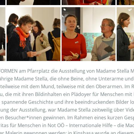
ORMEN am Pfarrplatz die Ausstellung von Madame Stella Mb
jährige Madame Stella, die ohne Beine, ohne Unterarme und
r teilweise mit dem Mund, teilweise mit den Oberarmen. Im 
u, die mit ihren Bildinhalten ein Plädoyer für Menschen mit
hre spannende Geschichte und ihre beeindruckenden Bilder 
nung der Ausstellung, war Madame Stella zeitweilig über Vi
en Besucher*innen gewinnen. Im Rahmen eines kurzen Gesp
itas für Menschen in Not OÖ – Internationale Hilfe – die Ma
n der Malerin gewonnen werden: in Kinshasa wurde an diesem