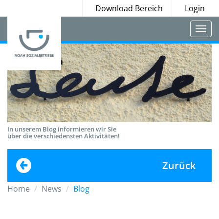
Download Bereich
Login
Togg
navi
In unserem Blog informieren wir Sie
über die verschiedensten Aktivitäten!
Zurück
Home
News
Blog