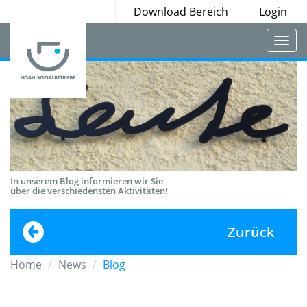
Download Bereich
Login
Togg
navi
In unserem Blog informieren wir Sie
über die verschiedensten Aktivitäten!
Zurück
Home
News
Blog