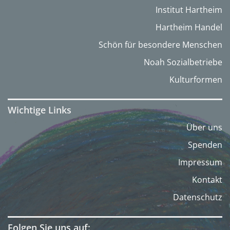
Institut Hartheim
Hartheim Handel
Schön für besondere Menschen
Noah Sozialbetriebe
Kulturformen
Wichtige Links
Über uns
Spenden
Impressum
Kontakt
Datenschutz
Folgen Sie uns auf: