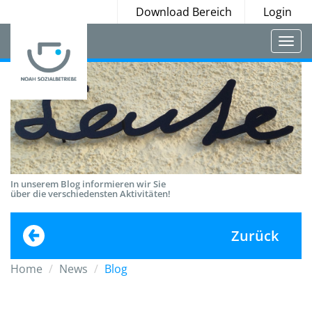
Download Bereich
Login
Togg
navi
In unserem Blog informieren wir Sie
über die verschiedensten Aktivitäten!
Zurück
Home
News
Blog