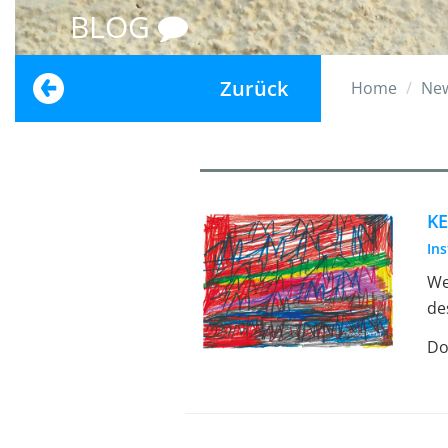
BLOG
Zurück
Home
Ne
K
In
We
de
Do