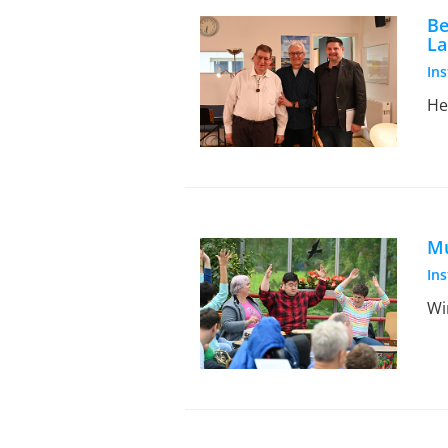
Be
La
In
He
Mu
In
Wi