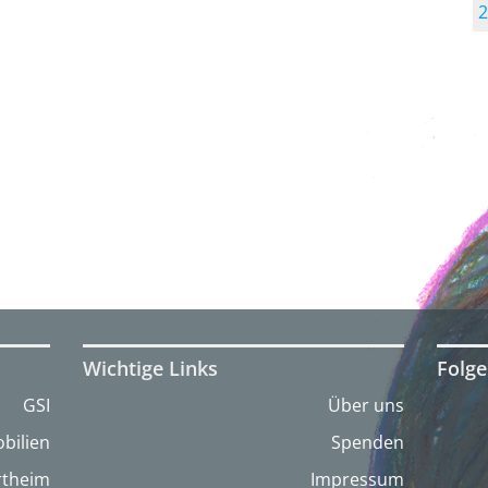
2
Wichtige Links
Folge
GSI
Über uns
bilien
Spenden
artheim
Impressum