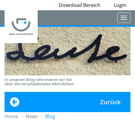
Download Bereich
Login
Togg
navi
In unserem Blog informieren wir Sie
über die verschiedensten Aktivitäten!
Zurück
Home
News
Blog