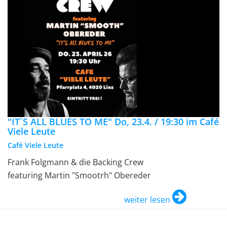
"IT´S ALL BLUES TO ME" Do, 23.4. / 19:30 im Café
Viele Leute
Café Viele Leute
Frank Folgmann & die Backing Crew
featuring Martin "Smootrh" Obereder
weiter lesen