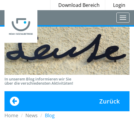
Download Bereich
Login
Togg
navi
In unserem Blog informieren wir Sie
über die verschiedensten Aktivitäten!
Zurück
Home
News
Blog