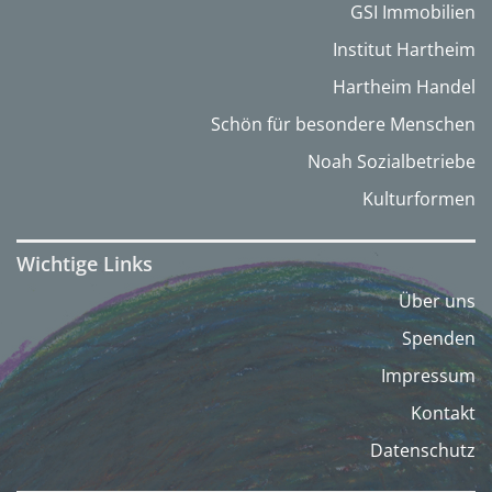
GSI Immobilien
Institut Hartheim
Hartheim Handel
Schön für besondere Menschen
Noah Sozialbetriebe
Kulturformen
Wichtige Links
Über uns
Spenden
Impressum
Kontakt
Datenschutz