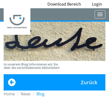
Download Bereich
Login
Togg
navi
In unserem Blog informieren wir Sie
über die verschiedensten Aktivitäten!
Zurück
Home
News
Blog